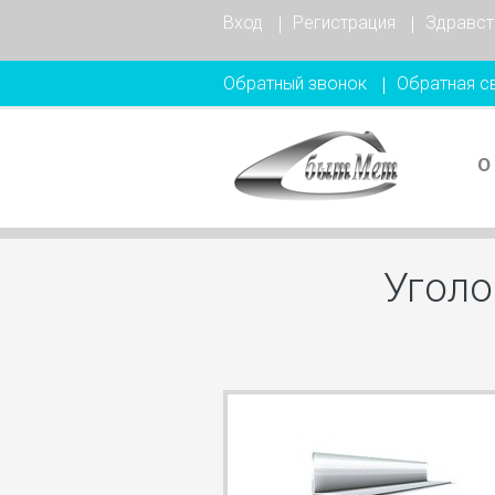
Вход
Регистрация
Здравст
Обратный звонок
Обратная с
О
Уголо