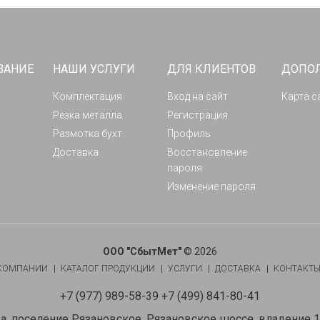
ВАНИЕ
НАШИ УСЛУГИ
ДЛЯ КЛИЕНТОВ
ДОПО
Комплектация
Вход на сайт
Карта с
Резка металла
Регистрация
Размотка бухт
Профиль
Доставка
Восстановление
пароля
Изменение пароля
ООО "СбытМет"
© 2026
КОМПАНИИ
КАТАЛОГ ПРОДУКЦИИ
УСЛУГИ
ДОСТАВКА
КОНТАКТ
+7 (977) 989-58-39 +7 (499) 841-80-41
а, поселение Рязановское, Рязановское шоссе, владение 12