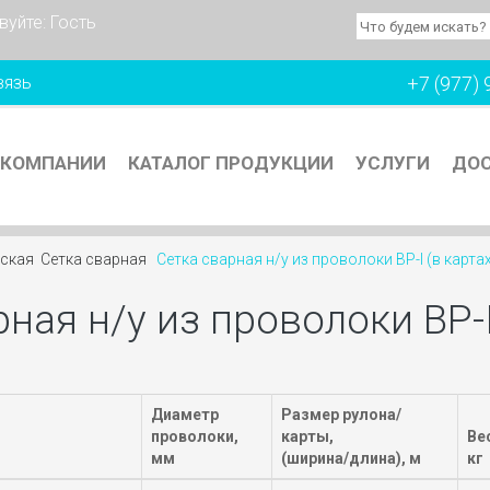
вуйте:
Гость
вязь
+7 (977) 
 КОМПАНИИ
КАТАЛОГ ПРОДУКЦИИ
УСЛУГИ
ДОС
еская
Сетка сварная
Сетка сварная н/у из проволоки ВР-I (в карта
ная н/у из проволоки ВР-I
Диаметр
Размер рулона/
проволоки,
карты,
Вес
мм
(ширина/длина), м
кг