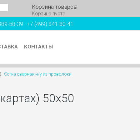
Корзина товаров
Корзина пуста
989-58-39
+7 (499) 841-80-41
ТАВКА
КОНТАКТЫ
х)
Сетка сварная н/у из проволоки
 картах) 50х50