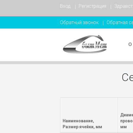
Вход
Регистрация
Здравст
Обратный звонок
Обратная с
О
С
Диам
Наименование,
прово
Размер ячейки, мм
мм