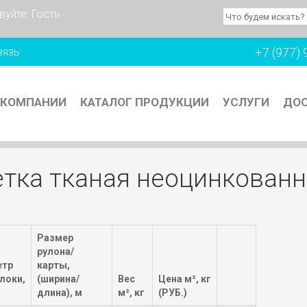
вуйте:
Гость
вязь
+7 (977) 
 КОМПАНИИ
КАТАЛОГ ПРОДУКЦИИ
УСЛУГИ
ДОС
етка тканая неоцинкованн
Размер
рулона/
етр
карты,
локи,
(ширина/
Вес
Цена м², кг
длина), м
м², кг
(РУБ.)