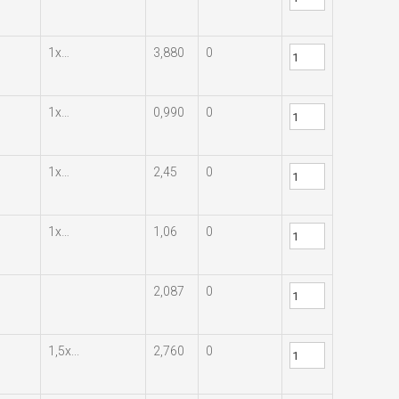
1х…
3,880
0
1х…
0,990
0
1х…
2,45
0
1х…
1,06
0
2,087
0
1,5х...
2,760
0